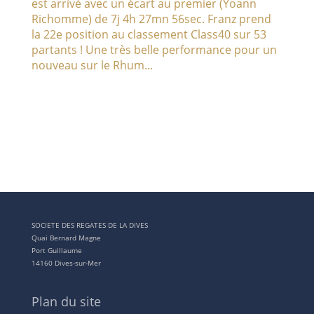
est arrivé avec un écart au premier (Yoann
Richomme) de 7j 4h 27mn 56sec. Franz prend
la 22e position au classement Class40 sur 53
partants ! Une très belle performance pour un
nouveau sur le Rhum...
SOCIETE DES REGATES DE LA DIVES
Quai Bernard Magne
Port Guillaume
14160 Dives-sur-Mer
Plan du site