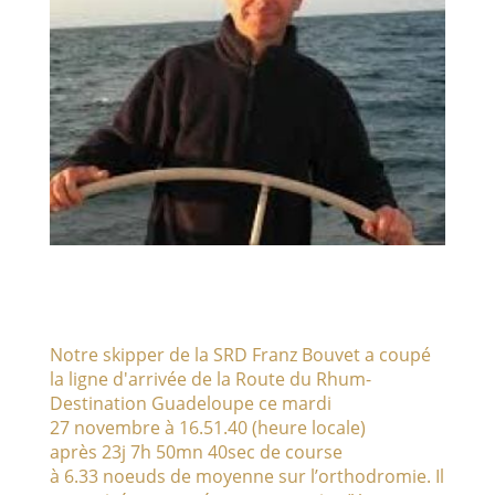
Notre skipper de la SRD Franz Bouvet a coupé
la ligne d'arrivée de la Route du Rhum-
Destination Guadeloupe ce mardi
27 novembre à 16.51.40 (heure locale)
après 23j 7h 50mn 40sec de course
à 6.33 noeuds de moyenne sur l’orthodromie. Il